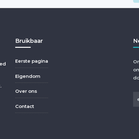
Bruikbaar
N
Eerste pagina
Om
oed
om
Eigendom
do
.
Over ons
Contact